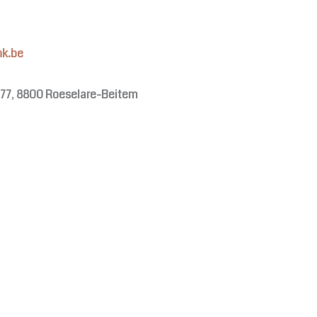
nk.be
77
,
8800 Roeselare-Beitem