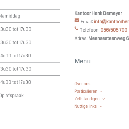
Kantoor Henk Demeyer
Namiddag
Email:
info@kantoorhe
13u30 tot 17u30
Telefoon:
056/505 700
Adres:
Meensesteenweg 6
13u30 tot 17u30
14u00 tot 17u30
Menu
13u30 tot 17u30
14u00 tot 17u30
Over ons
Particulieren
Op afspraak
Zelfstandigen
Nuttige links